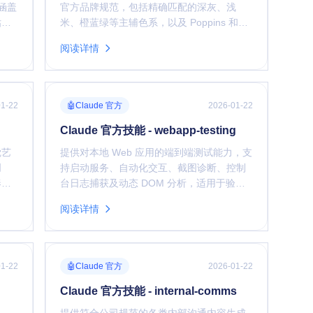
涵盖
官方品牌规范，包括精确匹配的深灰、浅
估的
米、橙蓝绿等主辅色系，以及 Poppins 和
可发
Lora 字体的智能分级应用，确保输出内容在
阅读详情
不同系统中保持统一专业的视觉风格。
01-22
🤖
Claude 官方
2026-01-22
Claude 官方技能 - webapp-testing
觉艺
提供对本地 Web 应用的端到端测试能力，支
创
持启动服务、自动化交互、截图诊断、控制
奏与
台日志捕获及动态 DOM 分析，适用于验证
现手
前端功能与调试 UI 行为。
阅读详情
完成
01-22
🤖
Claude 官方
2026-01-22
Claude 官方技能 - internal-comms