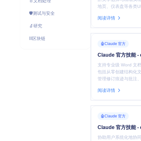
📄
文档处理
地页、仪表盘等各类U
🛡️
测试与安全
化排版、色彩系统、
阅读详情
规避千篇一律的AI设
🔬
研究
都具备强烈视觉记忆
⛓️
区块链
🤖
Claude 官方
Claude 官方技能 - 
支持专业级 Word 
包括从零创建结构化
管理修订痕迹与批注
XML 数据、转换为 
阅读详情
析，适用于法律、学
真文档协作与自动化
🤖
Claude 官方
Claude 官方技能 - d
协助用户系统化地协