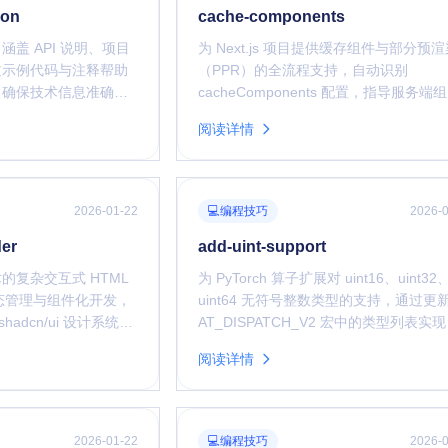
ion
cache-components
盖 API 说明、项目
为 Next.js 项目提供缓存组件与部分预
过示例代码与注释帮助
（PPR）的全流程支持，自动识别
，确保技术信息准确且
cacheComponents 配置，指导服务端
编写、数据缓存策略、标签化失效及动
阅读详情
内容分层，确保静态壳、缓存内容与动
式渲染的合理组合。
2026-01-22
💻
编程技巧
2026-
der
add-uint-support
的复杂交互式 HTML
为 PyTorch 算子扩展对 uint16、uint32
 状态管理与组件化开发，
uint64 无符号整数类型的支持，通过更
与 shadcn/ui 设计系统，
AT_DISPATCH_V2 宏中的类型列表实
源的独立 HTML，适
配需增强数值类型覆盖范围的算子开发
阅读详情
力与工程结构的
核升级场景。
2026-01-22
💻
编程技巧
2026-