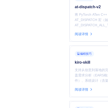
at-dispatch-v2
将 PyTorch ATen 
AT_DISPATCH 宏（
AT_DISPATCH_ALL
AT_DISPATCH_FLO
阅读详情
动重构为统一的 AT_DI
适配新 dispatch 
编译正确性。
💻
编程技巧
kiro-skill
支持从创意到落地的
盖需求分析（EARS
件）、系统设计（含
任务拆解（测试驱动
阅读详情
骤），并严格遵循审
保每阶段输出经确认