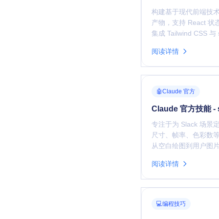
构建基于现代前端技术
产物，支持 React
集成 Tailwind CSS 
最终输出单文件内联资
阅读详情
用于需要高视觉表现
claude.ai 交互场景。
🤖
Claude 官方
Claude 官方技能 - sl
专注于为 Slack 场
尺寸、帧率、色彩数
从空白绘图到用户图
置多种缓动函数与动
阅读详情
GIF 兼容性强、视觉
💻
编程技巧