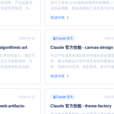
决策说明、产品提案等
设计工具使 LLM 能高效调用外部服务，
导完成背景梳理、内容
从协议理解、框架选择到工具实现与评
保文档逻辑清晰、信息
全流程，支持跨语言部署并确保良好的
阅读详情
正有效。
现性、错误处理与系统集成能力。
2026-01-22
🤖
Claude 官方
2026-
gorithmic-art
Claude 官方技能 - canvas-design
算法艺术创作能力，通过可
专注于生成具有深刻美学内核的原创视
与交互式参数调控，生
术，通过构建设计哲学体系来指导图像
学美感和有机动态的实
作，强调空间关系、色彩系统、形式节
涵盖流场、粒子系统、
极简文字的视觉化表达，所有产出均体
阅读详情
美学范式。
工级精雕细琢的质感，追求博物馆级的
度与思想密度。
2026-01-22
🤖
Claude 官方
2026-
b-artifacts-
Claude 官方技能 - theme-factory