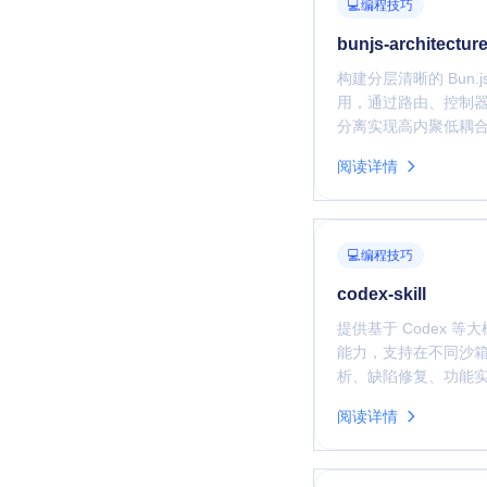
💻
编程技巧
bunjs-architectur
构建分层清晰的 Bun.js 
用，通过路由、控制
分离实现高内聚低耦
camelCase 命名
阅读详情
误，结合 Prisma 
循自下而上的依赖流
逻辑组织与端到端类
💻
编程技巧
codex-skill
提供基于 Codex 
能力，支持在不同沙
析、缺陷修复、功能
务，可自主规划、执
阅读详情
从只读评估到全系统