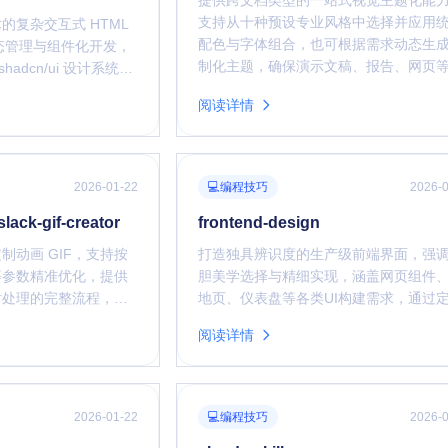
提供跨文档类型的一站式视觉主题化能
支持从十种预设专业风格中选择并应用
的复杂交互式 HTML
配色与字体组合，也可根据需求动态生
 状态管理与组件化开发，
制化主题，确保演示文稿、报告、网页
与 shadcn/ui 设计系统，
字内容具备协调美观且符合场景调性的
源的独立 HTML，适
阅读详情
表现。
力与工程结构的
2026-01-22
💻
编程技巧
2026-
ack-gif-creator
frontend-design
景定制动画 GIF，支持按
打造独具辨识度的生产级前端界面，强
等参数精准优化，提供
胆美学选择与精细实现，涵盖网页组件
片处理的完整流程，内
地页、仪表盘等各类UI构建需求，通过
画模式，确保生成的
化排版、色彩系统、动效编排与空间构
阅读详情
精致且文件轻量。
规避千篇一律的AI设计风格，确保每个
都具备强烈视觉记忆点和上下文适配性
2026-01-22
💻
编程技巧
2026-