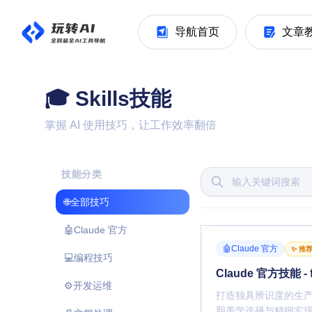
导航首页
文章
🎓 Skills技能
掌握 AI 使用技巧，让工作效率翻倍
技能分类
🌐
全部技巧
🤖
Claude 官方
🤖
Claude 官方
✨ 推
💻
编程技巧
Claude 官方技能 - f
⚙️
开发运维
打造独具辨识度的生
胆美学选择与精细实