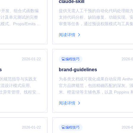
claude-skill
件组件开发、组合式函数编
提供无需人工干预的自动化代码处理能
设计及单元测试的完整
支持代码分析、缺陷修复、功能实现、
Props/Emits 规
审查等任务，通过预设权限模式与工具
、类型安全配置与路由类
制，在保障安全的前提下实现端到端自
阅读详情
行。
2026-01-22
💻
编程技巧
2026-
s
brand-guidelines
流程的规范指导与实践支
为各类文档或可视化成果自动应用 Anthro
主流设计模式应用、
官方品牌规范，包括精确匹配的深灰、
、健壮异常管理、线程安全
米、橙蓝绿等主辅色系，以及 Poppins 
ptional 用法，助力
Lora 字体的智能分级应用，确保输出内
阅读详情
护性高、符合工业标准
不同系统中保持统一专业的视觉风格。
2026-01-22
💻
编程技巧
2026-