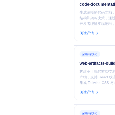
code-documentat
生成清晰的代码文档，涵
结构和架构决策，通
开发者理解实现逻辑
易于维护。
阅读详情
💻
编程技巧
web-artifacts-buil
构建基于现代前端技术
产物，支持 React
集成 Tailwind CSS 
最终输出单文件内联资
阅读详情
用于需要高视觉表现
claude.ai 交互场景。
💻
编程技巧