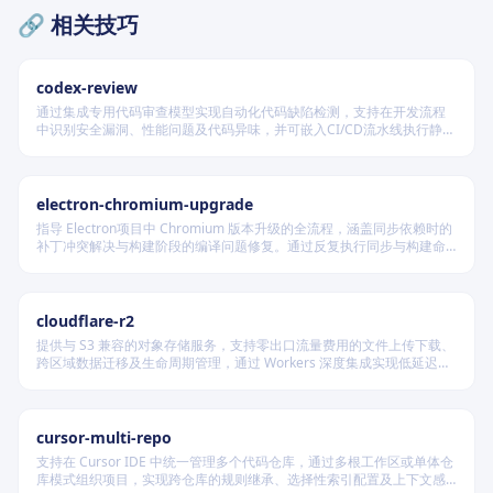
🔗 相关技巧
codex-review
通过集成专用代码审查模型实现自动化代码缺陷检测，支持在开发流程
中识别安全漏洞、性能问题及代码异味，并可嵌入CI/CD流水线执行静态
分析，提供结构化输出以供后续处理，适用于保障代码质量与维护安全
合规的软件交付场景。
electron-chromium-upgrade
指导 Electron项目中 Chromium 版本升级的全流程，涵盖同步依赖时的
补丁冲突解决与构建阶段的编译问题修复。通过反复执行同步与构建命
令，定位并修复补丁应用及代码兼容性问题，确保所有更改按规范提
交，最终实现 Electron 成功构建并启动。
cloudflare-r2
提供与 S3 兼容的对象存储服务，支持零出口流量费用的文件上传下载、
跨区域数据迁移及生命周期管理，通过 Workers 深度集成实现低延迟访
问，适用于构建高可用静态资源托管和大规模数据存储系统。
cursor-multi-repo
支持在 Cursor IDE 中统一管理多个代码仓库，通过多根工作区或单体仓
库模式组织项目，实现跨仓库的规则继承、选择性索引配置及上下文感