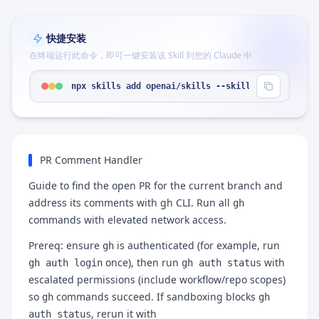
快捷安装
在终端运行此命令，即可一键安装该 Skill 到您的 Claude 中
npx skills add openai/skills --skill "gh-address-
PR Comment Handler
Guide to find the open PR for the current branch and
address its comments with gh CLI. Run all
gh
commands with elevated network access.
Prereq: ensure
is authenticated (for example, run
gh
once), then run
with
gh auth login
gh auth status
escalated permissions (include workflow/repo scopes)
so
commands succeed. If sandboxing blocks
gh
gh
, rerun it with
auth status