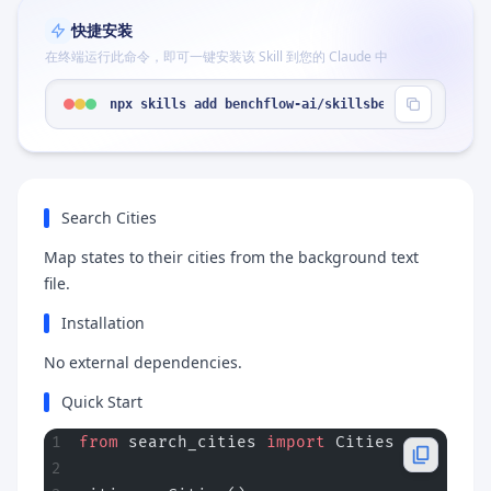
快捷安装
在终端运行此命令，即可一键安装该 Skill 到您的 Claude 中
npx skills add benchflow-ai/skillsbench --skill "
Search Cities
Map states to their cities from the background text
file.
Installation
No external dependencies.
Quick Start
from
 search_cities 
import
 Cities