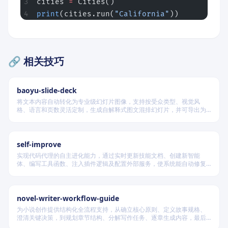
cities 
=
 Cities()
print
(cities.run(
"California"
))
🔗 相关技巧
baoyu-slide-deck
将文本内容自动转化为专业级幻灯片图像，支持按受众类型、视觉风
格、语言和页数灵活定制，生成自解释式图文混排幻灯片，并可导出为
PDF 和 PPTX 格式，适用于教学、技术汇报、商业提案等多种场景。
self-improve
实现代码代理的自主进化能力，通过实时更新技能文档、创建新智能
体、编写工具函数、注入插件逻辑及配置外部服务，使系统能自动修复
缺陷、固化有效经验、优化执行效率，并在环境变化时动态重建完整工
作流。
novel-writer-workflow-guide
为小说创作提供结构化全流程支持，从确立核心原则、定义故事规格、
澄清关键决策，到规划章节结构、分解写作任务、逐章生成内容，最后
进行多维度质量验证，确保逻辑连贯、风格统一、目标可控，适配短