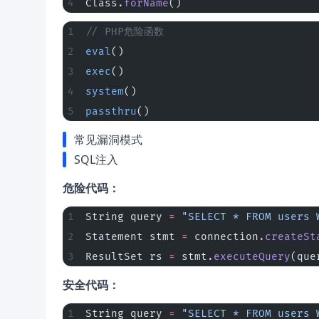
Class.
forName
()
// PHP危险函数
eval
()
exec
()
system
()
passthru
()
常见漏洞模式
SQL注入
危险代码：
String query 
=
 "SELECT * FROM users 
Statement stmt 
=
 connection.
createSt
ResultSet rs 
=
 stmt.
executeQuery
(que
安全代码：
String query 
=
 "SELECT * FROM users 