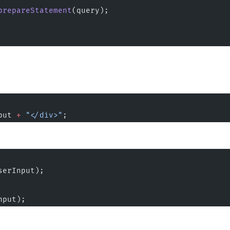
prepareStatement
(query);
put 
+
 "</div>"
;
serInput);
nput);