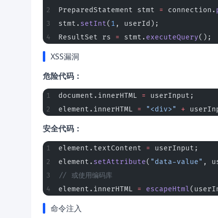
PreparedStatement stmt 
=
 connection.
stmt.
setInt
(
1
, userId);
ResultSet rs 
=
 stmt.
executeQuery
();
XSS漏洞
危险代码：
document.innerHTML 
=
 userInput;
element.innerHTML 
=
 "<div>"
 +
 userIn
安全代码：
element.textContent 
=
 userInput;
element.
setAttribute
(
"data-value"
, u
// 或使用编码库
element.innerHTML 
=
 escapeHtml
(userI
命令注入