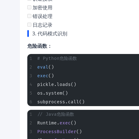
加密使用
错误处理
日志记录
3. 代码模式识别
危险函数：
# Python危险函数
eval
()
exec
()
pickle.loads()
os.system()
subprocess.call()
// Java危险函数
Runtime.
exec
()
ProcessBuilder
()