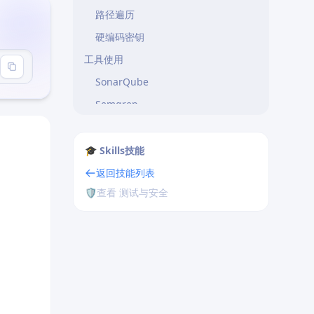
路径遍历
硬编码密钥
工具使用
SonarQube
Semgrep
CodeQL
审查清单
🎓 Skills技能
输入验证
返回技能列表
🛡️
查看 测试与安全
输出编码
认证授权
加密
错误处理
最佳实践
1. 安全编码规范