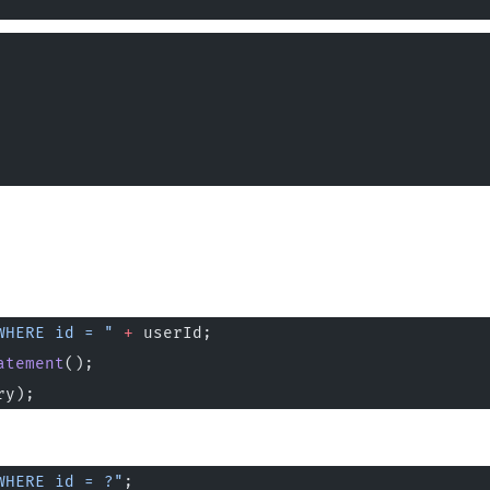
WHERE id = "
 +
 userId;
atement
();
ry);
WHERE id = ?"
;