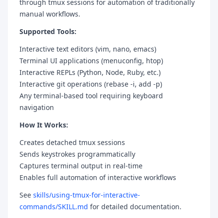
through tmux sessions for automation of traditionally
manual workflows.
Supported Tools:
Interactive text editors (vim, nano, emacs)
Terminal UI applications (menuconfig, htop)
Interactive REPLs (Python, Node, Ruby, etc.)
Interactive git operations (rebase -i, add -p)
Any terminal-based tool requiring keyboard
navigation
How It Works:
Creates detached tmux sessions
Sends keystrokes programmatically
Captures terminal output in real-time
Enables full automation of interactive workflows
See
skills/using-tmux-for-interactive-
commands/SKILL.md
for detailed documentation.