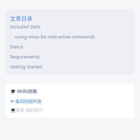
文章目录
Included Skills
using-tmux-for-interactive-commands
Status
Requirements
Getting Started
🎓 Skills技能
返回技能列表
💻
查看 编程技巧