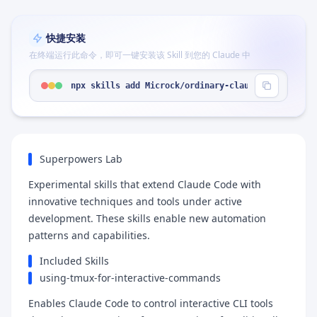
快捷安装
在终端运行此命令，即可一键安装该 Skill 到您的 Claude 中
npx skills add Microck/ordinary-claude-skills --s
Superpowers Lab
Experimental skills that extend Claude Code with
innovative techniques and tools under active
development. These skills enable new automation
patterns and capabilities.
Included Skills
using-tmux-for-interactive-commands
Enables Claude Code to control interactive CLI tools