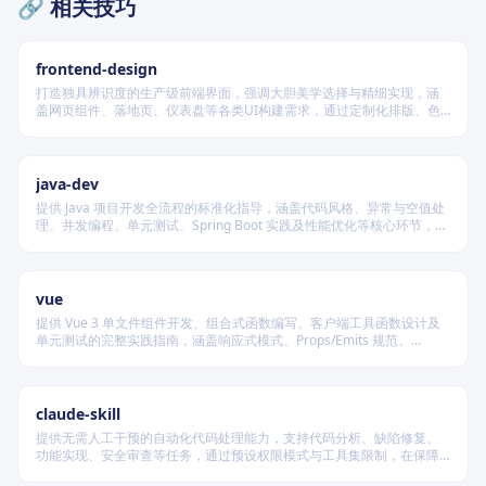
🔗 相关技巧
frontend-design
打造独具辨识度的生产级前端界面，强调大胆美学选择与精细实现，涵
盖网页组件、落地页、仪表盘等各类UI构建需求，通过定制化排版、色
彩系统、动效编排与空间构成，规避千篇一律的AI设计风格，确保每个
产出都具备强烈视觉记忆点和上下文适配性。
java-dev
提供 Java 项目开发全流程的标准化指导，涵盖代码风格、异常与空值处
理、并发编程、单元测试、Spring Boot 实践及性能优化等核心环节，确
保团队协作一致性与工程可维护性。
vue
提供 Vue 3 单文件组件开发、组合式函数编写、客户端工具函数设计及
单元测试的完整实践指南，涵盖响应式模式、Props/Emits 规范、
VueUse 集成、类型安全配置与路由类型化等核心能力。
claude-skill
提供无需人工干预的自动化代码处理能力，支持代码分析、缺陷修复、
功能实现、安全审查等任务，通过预设权限模式与工具集限制，在保障
安全的前提下实现端到端自主执行。