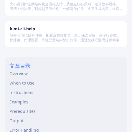
为小说创作提供结构化全流程支持，从确立核心原则、定义故事规格、
澄清关键决策，到规划章节结构、分解写作任务、逐章生成内容，最后
进行多维度质量验证，确保逻辑连贯、风格统一、目标可控，适配短
篇、中篇与长篇不同规模的创作需求。
kimi-cli-help
解答 Kimi CLI 的使用、配置及故障排查问题，涵盖安装、命令行参数、
快捷键、代理设置、环境变量与内部机制等，通过文档或源码提供精准
技术支持。
文章目录
Overview
When to Use
Instructions
Examples
Prerequisites
Output
Error Handling