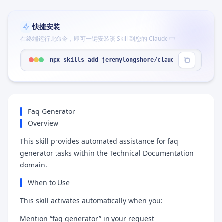
快捷安装
在终端运行此命令，即可一键安装该 Skill 到您的 Claude 中
npx skills add jeremylongshore/claude-code-plugin
Faq Generator
Overview
This skill provides automated assistance for faq
generator tasks within the Technical Documentation
domain.
When to Use
This skill activates automatically when you:
Mention “faq generator” in your request