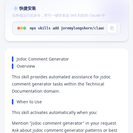
快捷安装
在终端运行此命令，即可一键安装该 Skill 到您的 Claude 中
npx skills add jeremylongshore/claude-code-plugin
Jsdoc Comment Generator
Overview
This skill provides automated assistance for jsdoc
comment generator tasks within the Technical
Documentation domain.
When to Use
This skill activates automatically when you:
Mention “jsdoc comment generator” in your request
Ask about jsdoc comment generator patterns or best