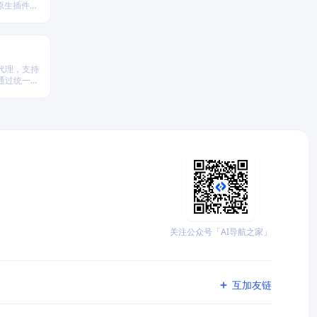
原生插件扩
。
代理，支持
台，通过统一
析、策略回
关注公众号「AI导航之家」
互加友链