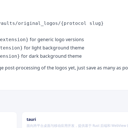
vaults/original_logos/{protocol slug}
for generic logo versions
extension}
for light background theme
tension}
for dark background theme
ension}
e post-processing of the logos yet, just save as many as po
tauri
面向跨平台桌面与移动应用开发，提供基于 Rust 后端和 WebView