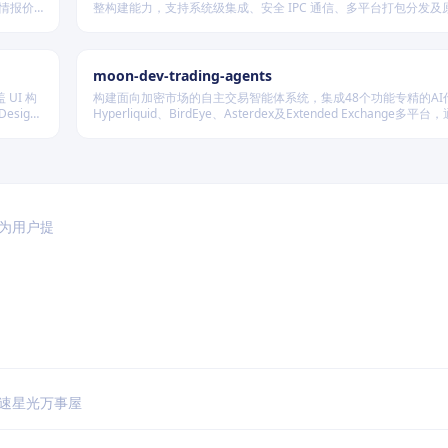
行情报价
整构建能力，支持系统级集成、安全 IPC 通信、多平台打包分发及
种后端存
展，适用于高性能、轻量级、高安全性要求的本地化应用开发场景
moon-dev-trading-agents
 UI 构
构建面向加密市场的自主交易智能体系统，集成48个功能专精的AI
sign
Hyperliquid、BirdEye、Asterdex及Extended Exchange多平
LLM抽象层调用Claude、GPT、DeepSeek等模型，实现行情分
测、风险控制与自动执行的一体化闭环。
于为用户提
速
星光万事屋