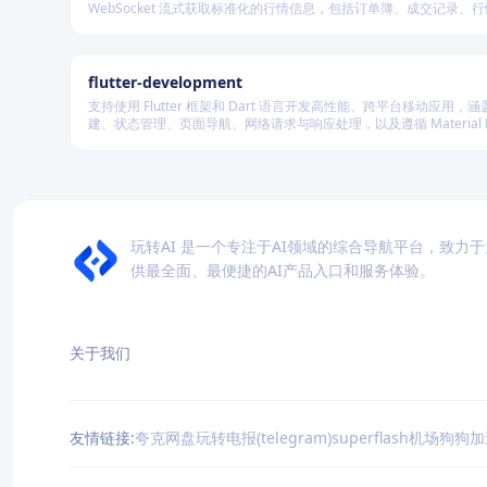
WebSocket 流式获取标准化的行情信息，包括订单簿、成交记录、
及资金费率等，并可自动聚合多源数据生成最优买卖盘，同时兼容多
储系统。
flutter-development
支持使用 Flutter 框架和 Dart 语言开发高性能、跨平台移动应用，涵盖
建、状态管理、页面导航、网络请求与响应处理，以及遵循 Material De
规范的界面实现。
玩转AI 是一个专注于AI领域的综合导航平台，致力
供最全面、最便捷的AI产品入口和服务体验。
关于我们
友情链接:
夸克网盘
玩转电报(telegram)
superflash机场
狗狗加