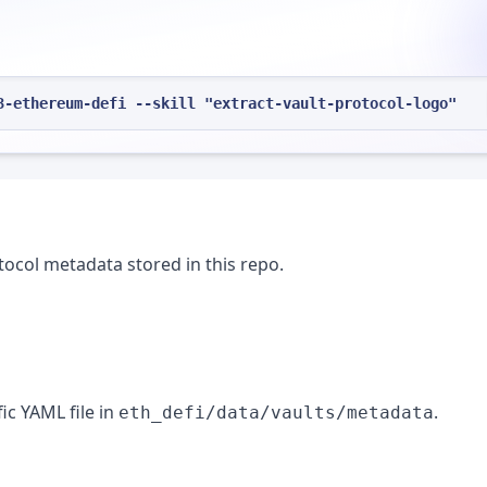
3-ethereum-defi --skill "extract-vault-protocol-logo"
otocol metadata stored in this repo.
ic YAML file in
.
eth_defi/data/vaults/metadata