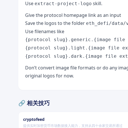
Use
skill.
extract-project-logo
Give the protocol homepage link as an input
Save the logos to the folder
eth_defi/data/
Use filenames like
{protocol slug}.generic.{image file 
{protocol slug}.light.{image file ex
{protocol slug}.dark.{image file ext
Don’t convert image file formats or do any imag
original logos for now.
🔗 相关技巧
cryptofeed
提供实时加密货币市场数据接入能力，支持从四十余家交易所通过