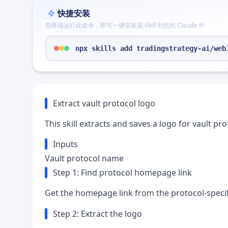
快捷安装
在终端运行此命令，即可一键安装该 Skill 到您的 Claude 中
npx skills add tradingstrategy-ai/web
Extract vault protocol logo
This skill extracts and saves a logo for vault pr
Inputs
Vault protocol name
Step 1: Find protocol homepage link
Get the homepage link from the protocol-specif
Step 2: Extract the logo