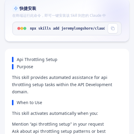
快捷安装
在终端运行此命令，即可一键安装该 Skill 到您的 Claude 中
npx skills add jeremylongshore/claude-code-plugin
Api Throttling Setup
Purpose
This skill provides automated assistance for api
throttling setup tasks within the API Development
domain.
When to Use
This skill activates automatically when you:
Mention “api throttling setup” in your request
Ask about api throttling setup patterns or best