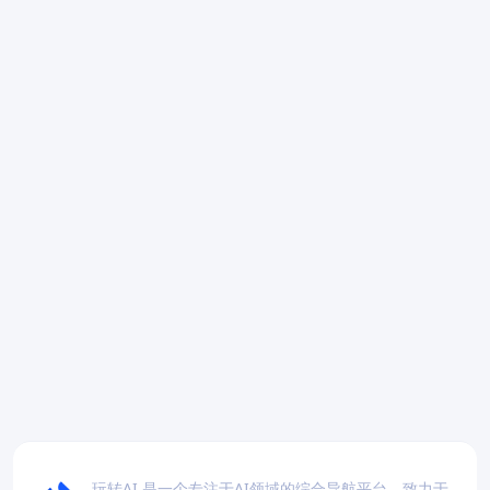
玩转AI 是一个专注于AI领域的综合导航平台，致力于