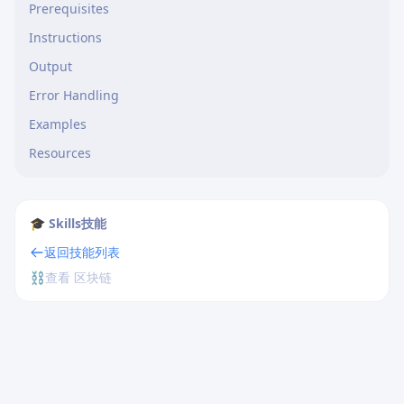
Prerequisites
Instructions
Output
Error Handling
Examples
Resources
🎓 Skills技能
返回技能列表
⛓️
查看 区块链