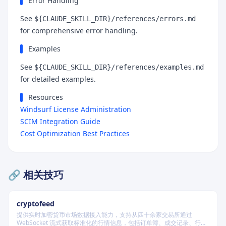
Error Handling
See
${CLAUDE_SKILL_DIR}/references/errors.md
for comprehensive error handling.
Examples
See
${CLAUDE_SKILL_DIR}/references/examples.md
for detailed examples.
Resources
Windsurf License Administration
SCIM Integration Guide
Cost Optimization Best Practices
🔗 相关技巧
cryptofeed
提供实时加密货币市场数据接入能力，支持从四十余家交易所通过
WebSocket 流式获取标准化的行情信息，包括订单簿、成交记录、行情