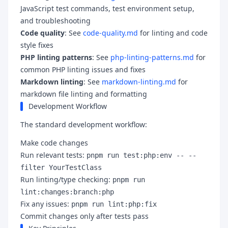
JavaScript test commands, test environment setup,
and troubleshooting
Code quality
: See
code-quality.md
for linting and code
style fixes
PHP linting patterns
: See
php-linting-patterns.md
for
common PHP linting issues and fixes
Markdown linting
: See
markdown-linting.md
for
markdown file linting and formatting
Development Workflow
The standard development workflow:
Make code changes
Run relevant tests:
pnpm run test:php:env -- --
filter YourTestClass
Run linting/type checking:
pnpm run
lint:changes:branch:php
Fix any issues:
pnpm run lint:php:fix
Commit changes only after tests pass