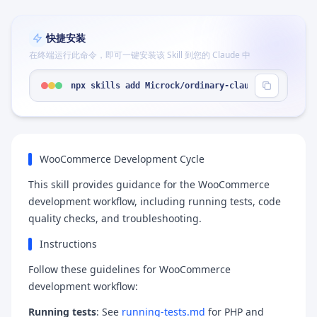
快捷安装
在终端运行此命令，即可一键安装该 Skill 到您的 Claude 中
npx skills add Microck/ordinary-claude-skills --s
WooCommerce Development Cycle
This skill provides guidance for the WooCommerce
development workflow, including running tests, code
quality checks, and troubleshooting.
Instructions
Follow these guidelines for WooCommerce
development workflow:
Running tests
: See
running-tests.md
for PHP and