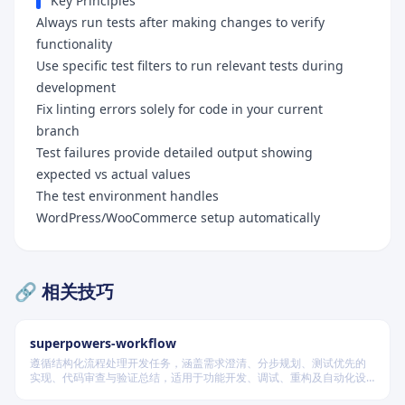
Key Principles
Always run tests after making changes to verify
functionality
Use specific test filters to run relevant tests during
development
Fix linting errors solely for code in your current
branch
Test failures provide detailed output showing
expected vs actual values
The test environment handles
WordPress/WooCommerce setup automatically
🔗 相关技巧
superpowers-workflow
遵循结构化流程处理开发任务，涵盖需求澄清、分步规划、测试优先的
实现、代码审查与验证总结，适用于功能开发、调试、重构及自动化设
计等场景，根据变更风险动态调整流程严格度。