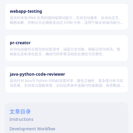
webapp-testing
提供对本地 Web 应用的端到端测试能力，支持启动服务、自动化交互、
截图诊断、控制台日志捕获及动态 DOM 分析，适用于验证前端功能与
调试 UI 行为。
pr-creator
自动化创建符合规范的拉取请求，涵盖分支切换、模板识别与填充、预
检验证及标准化提交，确保代码审查流程的合规性与完整性。
java-python-code-reviewer
提供针对 Java与 Python 代码的深度评审，聚焦正确性、复杂度分析与实
现质量。支持算法题解审查，识别边界条件遗漏与性能瓶颈，推荐数据
结构优化策略，并对比双语言实现差异，在保证逻辑严谨的同时提升代
码可读性与执行效率。
文章目录
Instructions
Development Workflow