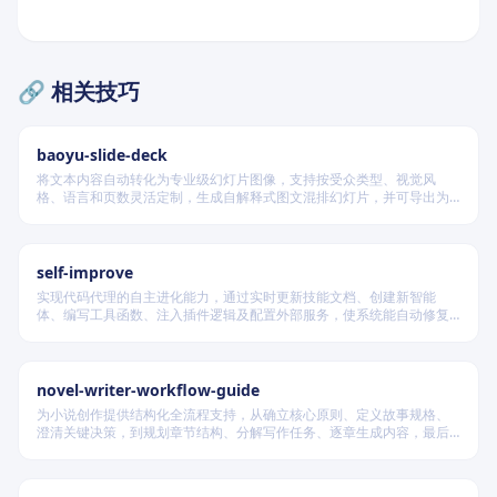
🔗 相关技巧
baoyu-slide-deck
将文本内容自动转化为专业级幻灯片图像，支持按受众类型、视觉风
格、语言和页数灵活定制，生成自解释式图文混排幻灯片，并可导出为
PDF 和 PPTX 格式，适用于教学、技术汇报、商业提案等多种场景。
self-improve
实现代码代理的自主进化能力，通过实时更新技能文档、创建新智能
体、编写工具函数、注入插件逻辑及配置外部服务，使系统能自动修复
缺陷、固化有效经验、优化执行效率，并在环境变化时动态重建完整工
作流。
novel-writer-workflow-guide
为小说创作提供结构化全流程支持，从确立核心原则、定义故事规格、
澄清关键决策，到规划章节结构、分解写作任务、逐章生成内容，最后
进行多维度质量验证，确保逻辑连贯、风格统一、目标可控，适配短
篇、中篇与长篇不同规模的创作需求。