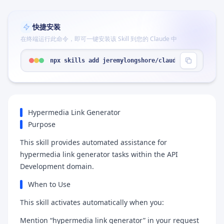
快捷安装
在终端运行此命令，即可一键安装该 Skill 到您的 Claude 中
npx skills add jeremylongshore/claude-code-plugin
Hypermedia Link Generator
Purpose
This skill provides automated assistance for
hypermedia link generator tasks within the API
Development domain.
When to Use
This skill activates automatically when you:
Mention “hypermedia link generator” in your request