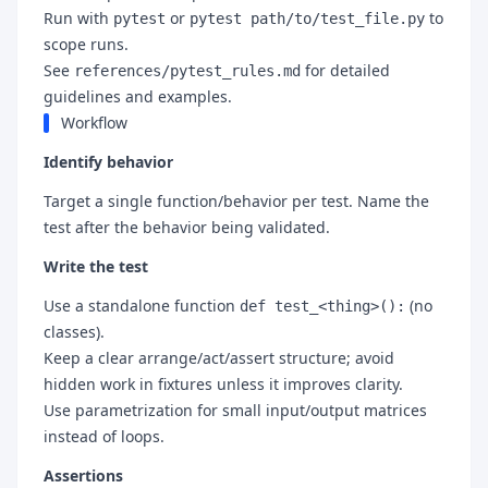
Run with
or
to
pytest
pytest path/to/test_file.py
scope runs.
See
for detailed
references/pytest_rules.md
guidelines and examples.
Workflow
Identify behavior
Target a single function/behavior per test. Name the
test after the behavior being validated.
Write the test
Use a standalone function
(no
def test_<thing>():
classes).
Keep a clear arrange/act/assert structure; avoid
hidden work in fixtures unless it improves clarity.
Use parametrization for small input/output matrices
instead of loops.
Assertions