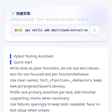
快捷安装
在终端运行此命令，即可一键安装该 Skill 到您的 Claude 中
npx skills add dmitriiweb/extract-emails --skill 
Pytest Testing Assistant
Quick start
Write tests as plain functions; do not use test classes.
Aim for one focused test per function/behavior.
Use clear names:
; keep
test_<function>_<behavior>
AAA (arrange/act/assert) obvious.
Prefer one primary assertion per test; add minimal
supporting checks when necessary.
Use fixtures sparingly to keep tests readable; favor in-
test setup when simple.