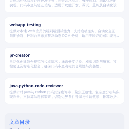
遵循结构化流程处理开发任务，涵盖需求澄清、分步规划、测试优先的
实现、代码审查与验证总结，适用于功能开发、调试、重构及自动化设
计等场景，根据变更风险动态调整流程严格度。
webapp-testing
提供对本地 Web 应用的端到端测试能力，支持启动服务、自动化交互、
截图诊断、控制台日志捕获及动态 DOM 分析，适用于验证前端功能与
调试 UI 行为。
pr-creator
自动化创建符合规范的拉取请求，涵盖分支切换、模板识别与填充、预
检验证及标准化提交，确保代码审查流程的合规性与完整性。
java-python-code-reviewer
提供针对 Java与 Python 代码的深度评审，聚焦正确性、复杂度分析与实
现质量。支持算法题解审查，识别边界条件遗漏与性能瓶颈，推荐数据
结构优化策略，并对比双语言实现差异，在保证逻辑严谨的同时提升代
码可读性与执行效率。
文章目录