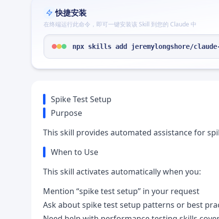
快捷安装
在终端运行此命令，即可一键安装该 Skill 到您的 Claude 中
npx skills add jeremylongshore/claude
Spike Test Setup
Purpose
This skill provides automated assistance for sp
When to Use
This skill activates automatically when you:
Mention “spike test setup” in your request
Ask about spike test setup patterns or best pra
Need help with performance testing skills cove