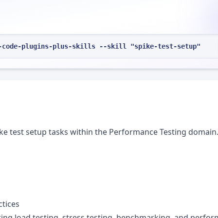
-code-plugins-plus-skills --skill "spike-test-setup"
ike test setup tasks within the Performance Testing domain
ctices
ring load testing, stress testing, benchmarking, and perfo