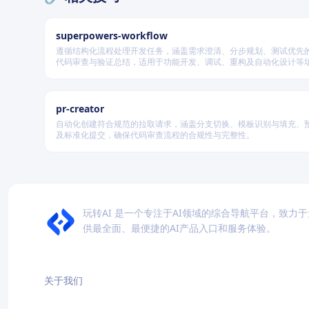
superpowers-workflow
遵循结构化流程处理开发任务，涵盖需求澄清、分步规划、测试优先
代码审查与验证总结，适用于功能开发、调试、重构及自动化设计等
据变更风险动态调整流程严格度。
pr-creator
自动化创建符合规范的拉取请求，涵盖分支切换、模板识别与填充、
及标准化提交，确保代码审查流程的合规性与完整性。
玩转AI 是一个专注于AI领域的综合导航平台，致力
供最全面、最便捷的AI产品入口和服务体验。
关于我们