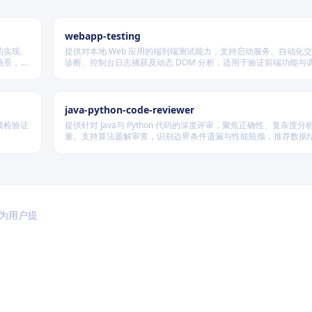
webapp-testing
的实现、
提供对本地 Web 应用的端到端测试能力，支持启动服务、自动化
场景，根
诊断、控制台日志捕获及动态 DOM 分析，适用于验证前端功能与调试
为。
java-python-code-reviewer
预检验证
提供针对 Java与 Python 代码的深度评审，聚焦正确性、复杂度
量。支持算法题解审查，识别边界条件遗漏与性能瓶颈，推荐数据
略，并对比双语言实现差异，在保证逻辑严谨的同时提升代码可读
率。
于为用户提