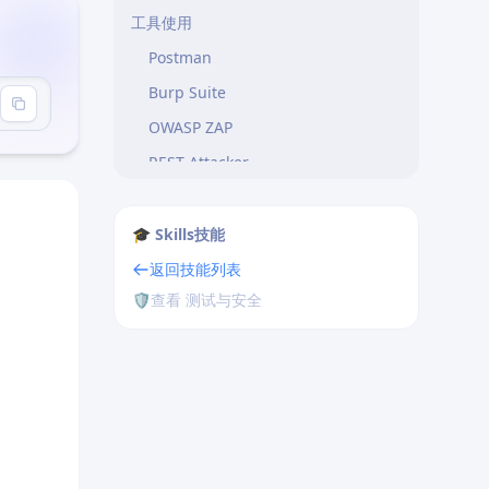
工具使用
Postman
Burp Suite
OWASP ZAP
REST-Attacker
常见漏洞
1. 认证绕过
🎓 Skills技能
2. 权限提升
返回技能列表
🛡️
查看 测试与安全
3. 信息泄露
4. 注入漏洞
5. 业务逻辑
测试清单
认证测试
授权测试