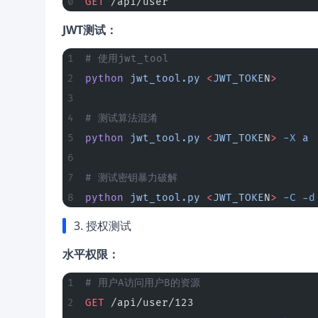
GET
 /api/user
JWT测试：
# 使用jwt_tool
python
 jwt_tool.py
 <
JWT_TOKE
N
>
# 测试算法混淆
python
 jwt_tool.py
 <
JWT_TOKE
N
>
 -X
 a
# 测试密钥暴力破解
python
 jwt_tool.py
 <
JWT_TOKE
N
>
 -C
 -d
3. 授权测试
水平权限：
# 用户A访问用户B的资源
GET
 /api/user/123