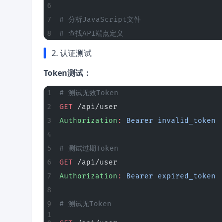
# 分析JavaScript文件
# 查找API端点定义
2. 认证测试
Token测试：
# 测试无效Token
GET
 /api/user
Authorization
:
 Bearer invalid_token
# 测试过期Token
GET
 /api/user
Authorization
:
 Bearer expired_token
# 测试无Token