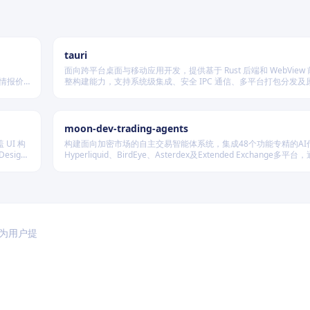
tauri
面向跨平台桌面与移动应用开发，提供基于 Rust 后端和 WebView
行情报价
整构建能力，支持系统级集成、安全 IPC 通信、多平台打包分发及
种后端存
展，适用于高性能、轻量级、高安全性要求的本地化应用开发场景
moon-dev-trading-agents
 UI 构
构建面向加密市场的自主交易智能体系统，集成48个功能专精的AI
sign
Hyperliquid、BirdEye、Asterdex及Extended Exchange多平
LLM抽象层调用Claude、GPT、DeepSeek等模型，实现行情分
测、风险控制与自动执行的一体化闭环。
于为用户提