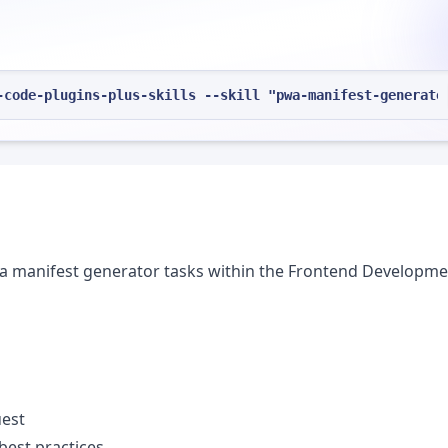
-code-plugins-plus-skills --skill "pwa-manifest-generato
pwa manifest generator tasks within the Frontend Developm
uest
best practices