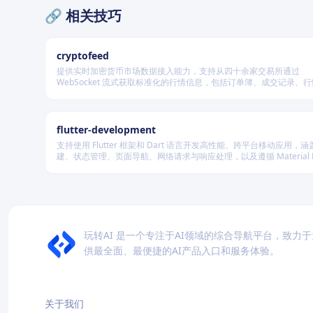
🔗 相关技巧
cryptofeed
提供实时加密货币市场数据接入能力，支持从四十余家交易所通过
WebSocket 流式获取标准化的行情信息，包括订单簿、成交记录、
及资金费率等，并可自动聚合多源数据生成最优买卖盘，同时兼容多
储系统。
flutter-development
支持使用 Flutter 框架和 Dart 语言开发高性能、跨平台移动应用，涵盖
建、状态管理、页面导航、网络请求与响应处理，以及遵循 Material De
规范的界面实现。
玩转AI 是一个专注于AI领域的综合导航平台，致力
供最全面、最便捷的AI产品入口和服务体验。
关于我们