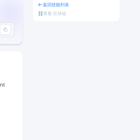
返回技能列表
⛓️
查看 区块链
r"
ent