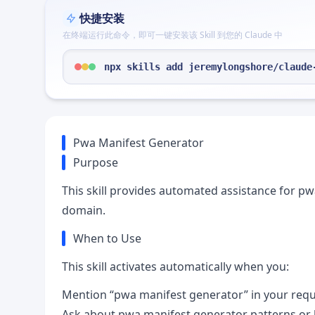
快捷安装
在终端运行此命令，即可一键安装该 Skill 到您的 Claude 中
npx skills add jeremylongshore/claude
Pwa Manifest Generator
Purpose
This skill provides automated assistance for 
domain.
When to Use
This skill activates automatically when you:
Mention “pwa manifest generator” in your req
Ask about pwa manifest generator patterns or 