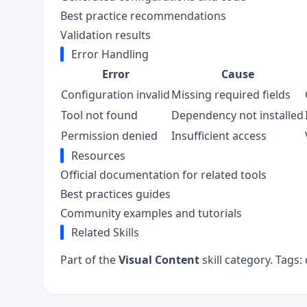
Best practice recommendations
Validation results
Error Handling
Error
Cause
Configuration invalid
Missing required fields
Tool not found
Dependency not installed
Permission denied
Insufficient access
Resources
Official documentation for related tools
Best practices guides
Community examples and tutorials
Related Skills
Part of the
Visual Content
skill category. Tags: