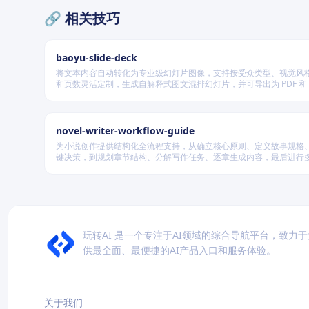
🔗 相关技巧
baoyu-slide-deck
将文本内容自动转化为专业级幻灯片图像，支持按受众类型、视觉风
和页数灵活定制，生成自解释式图文混排幻灯片，并可导出为 PDF 和 P
式，适用于教学、技术汇报、商业提案等多种场景。
novel-writer-workflow-guide
为小说创作提供结构化全流程支持，从确立核心原则、定义故事规格
键决策，到规划章节结构、分解写作任务、逐章生成内容，最后进行
量验证，确保逻辑连贯、风格统一、目标可控，适配短篇、中篇与长
模的创作需求。
玩转AI 是一个专注于AI领域的综合导航平台，致力
供最全面、最便捷的AI产品入口和服务体验。
关于我们