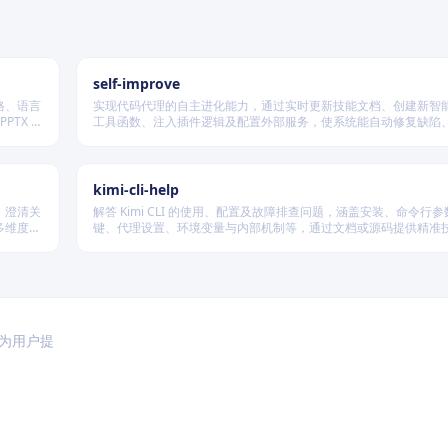
self-improve
格、语言
实现代码代理的自主进化能力，通过实时更新技能文档、创建新智
PTX 格
工具函数、注入插件逻辑及配置外部服务，使系统能自动修复缺陷
经验、优化执行效率，并在环境变化时动态重建完整工作流。
kimi-cli-help
、澄清关
解答 Kimi CLI 的使用、配置及故障排查问题，涵盖安装、命令行
多维度质
键、代理设置、环境变量与内部机制等，通过文档或源码提供精准
篇不同规
于为用户提