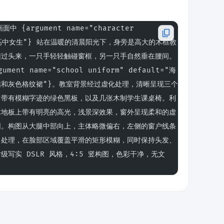
argument name="character 
="日本高中女生"} 站在温暖的清晨阳光下，身旁是高大的木框教
回过头来，一只手轻轻触碰窗框，另一只手自然垂在腰间。
nt name="school uniform" default="海
和灰色格纹裙"}。教室背景经过虚化处理，清晰呈现三个
、带有模糊字迹的绿色黑板，以及几张木制学生课桌椅。利
木地板上带有明亮的高光，浅景深效果，窗外呈现柔和的虚
围。构图从大腿中部向上，主体略微偏右，左侧的窗户线条
名处理，在脸部区域覆盖平滑的矩形模糊，同时保持头发、
写实 DSLR 风格，4:5 竖构图，色彩干净，无文