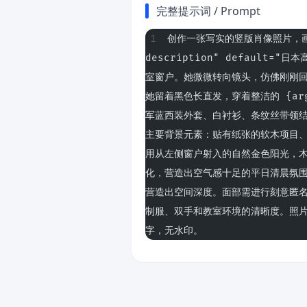
完整提示词 / Prompt
创作一张写实的竖版肖像照片，画面中 {
description" default
室窗户。她微微转向镜头，仿佛刚刚
她留着黑色长直发，穿着整洁的 {argume
军蓝西装外套、白衬衫、条纹丝带领结
主要背景元素：贴有纸张的软木项目
用从左侧窗户射入的自然金色阳光，
化，营造出空气感十足的平日清晨氛
营造出空间深度。面部需进行刻意匿
制服、双手和教室环境的清晰度。照片级
字，无水印。