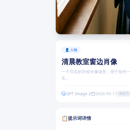
点击卡片内的"复制提示词"按钮即可使用
👤 人物
清晨教室窗边肖像
一个写实的学校肖像场景，用于创作
生。
GPT Image 2
2026-05-17
#GPT-
📋
提示词详情