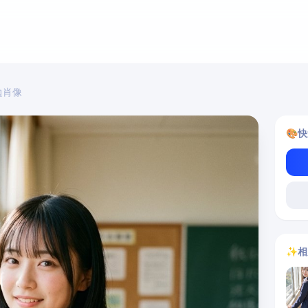
边肖像
🎨
快
✨
相