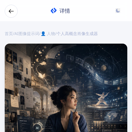
详情
首页
/
AI图像提示词
/
👤 人物
/
个人高概念肖像生成器