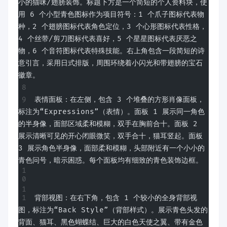
小的猫咪/翅膀装饰。标题下方是一个简短的个人资料块，使
用 6 个小型青色图标作为项目符号：1 个爪子图标代表物
种，2 个翅膀图标代表角色定位，3 个心形图标代表性格，
4 个丝带/剪刀图标代表喜好，5 个星星图标代表厌恶之
物，6 个音符图标代表特殊技能。右上角包含一段简短的诗
意引言，采用日式排版，周围环绕着小闪光和带翅膀的宝石
徽章。
表情面板：在左侧，包含 3 个堆叠的方形肖像面板，
标注为“Expressions”（表情）。面板 1 展示同一角色
的半身像，面部区域柔和模糊，双手在胸前合十。面板 2 
展示清晰可见的开心闭眼微笑，双手合十，猫耳竖起。面板 
3 展示角色半身像，面部柔和模糊，头部附近有一个小小的
青色问号，暗示困惑。每个面板均有细致的青色装饰边框。
背部视图：在右下角，包含 1 个较小的全身背部视
图，标注为“Back Style”（背部样式）。展示青色头发的
背面、猫耳、黑色蝴蝶结、巨大的白色天使之翼、带有金色