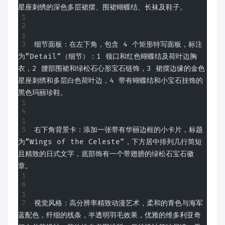
星座刺绣的深色多层裙摆、围裙蝴蝶结、长袜及鞋子。
细节面板：在左下角，包含 4 个矩形特写面板，标注
为“Detail”（细节）：1 领口和红色蝴蝶结及荷叶边胸
衣，2 腰部围裙和绿松石心形宝石链饰，3 裙摆边缘的金色
星座刺绣和多层白色荷叶边，4 带有蝴蝶结和小宝石挂饰的
黑色玛丽珍鞋。
右下角背景卡：添加一张带有华丽边框的小卡片，标题
为“Wings of the Celeste”，下方居中排列几行简短
且精致的日式文字，底部饰有一个带翅膀的绿松石宝石徽
章。
视觉风格：高分辨率精致动漫艺术，柔和的青色与海军
蓝配色，纤细的线条，半透明羽毛效果，优雅的维多利亚奇