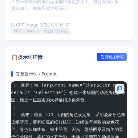
生成一张华丽的奇幻动漫猫娘角色参考图，包含表情面板、
服装细节、翅膀及背部视图设计。
GPT Image 2
2026-05-17
#GPT-Image-2
#漫画 / 故事板
📋
提示词详情
复制提示词
完整提示词 / Prompt
目标：为 {argument name="character name" 
default="Celestine"} 创建一张华丽的动漫角色参考
图，她是一位温柔的天界猫娘原创角色。
画布：垂直 2:3 比例的角色设定集，采用淡象牙色羊
皮纸背景，带有细腻的纸张纹理，边缘饰有精致的金色花
丝、青色装饰线条、细小羽毛、闪光、翅膀图案及精美的装
饰性分隔线。柔和的水彩光影，干净且高细节的动漫插画，