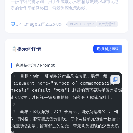
一份详细的提示词，用于生成展示六枚精致硬珐琅城市纪念
章的奢华平铺网格图，背景为深色天鹅绒。
GPT Image 2
2026-05-17
#GPT-Image-2
#产品营销
📋
提示词详情
复制提示词
完整提示词 / Prompt
目标：创作一张精致的产品风格海报，展示一组 
{argument name="number of commemorative 
medals" default="六枚"} 精致的圆形硬珐琅景泰蓝城
市纪念章，以俯视平铺视角拍摄于深蓝色天鹅绒布料上。
画布：竖版海报，2:3 长宽比，划分为精确的 2 列 
3 行网格，带有细浅色分割线。每个网格单元包含一枚居中
的圆形纪念章，留有舒适的边距，背景均为褶皱的深色天鹅