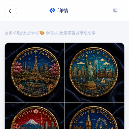
详情
首页
/
AI图像提示词
/
🎨 创意
/
六枚景泰蓝城市纪念章