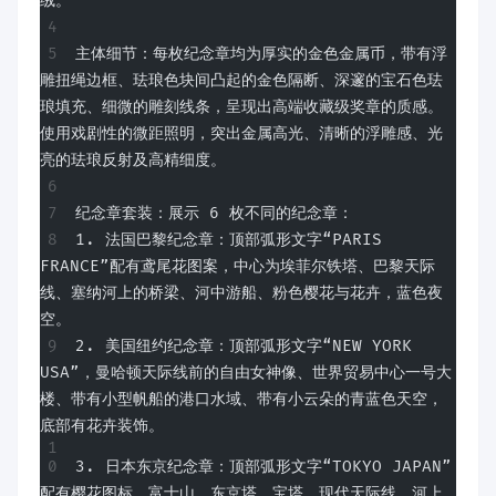
绒。
主体细节：每枚纪念章均为厚实的金色金属币，带有浮
雕扭绳边框、珐琅色块间凸起的金色隔断、深邃的宝石色珐
琅填充、细微的雕刻线条，呈现出高端收藏级奖章的质感。
使用戏剧性的微距照明，突出金属高光、清晰的浮雕感、光
亮的珐琅反射及高精细度。
纪念章套装：展示 6 枚不同的纪念章：
1. 法国巴黎纪念章：顶部弧形文字“PARIS 
FRANCE”配有鸢尾花图案，中心为埃菲尔铁塔、巴黎天际
线、塞纳河上的桥梁、河中游船、粉色樱花与花卉，蓝色夜
空。
2. 美国纽约纪念章：顶部弧形文字“NEW YORK 
USA”，曼哈顿天际线前的自由女神像、世界贸易中心一号大
楼、带有小型帆船的港口水域、带有小云朵的青蓝色天空，
底部有花卉装饰。
3. 日本东京纪念章：顶部弧形文字“TOKYO JAPAN”
配有樱花图标，富士山、东京塔、宝塔、现代天际线、河上