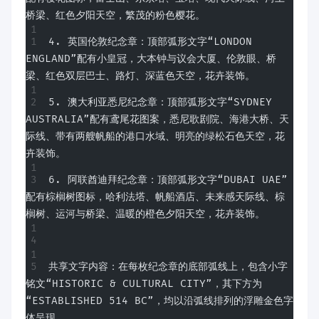
桥梁、红色夕阳天空，繁茂的粉色樱花。
4. 英国伦敦纪念章：顶部弧形文字“LONDON 
ENGLAND”配有小皇冠，大本钟与议会大厦、伦敦眼、桥
梁、红色双层巴士、路灯、深蓝色天空，花卉装饰。
5. 澳大利亚悉尼纪念章：顶部弧形文字“SYDNEY 
AUSTRALIA”配有鸢尾花图案，悉尼歌剧院、海港大桥、天
际线、带有两艘帆船的港口水域、明亮的绿松石色天空，花
卉装饰。
6. 阿联酋迪拜纪念章：顶部弧形文字“DUBAI UAE”
配有棕榈树图标，哈利法塔、帆船酒店、未来感天际线、棕
榈树、运河与桥梁、温暖的橙色夕阳天空，花卉装饰。
共享文字内容：在每枚纪念章的底部弧线上，包含小字
铭文“HISTORIC & CULTURAL CITY”，其下方为
“ESTABLISHED 514 BC”，均以沿弧线排列的浮雕金色字
体呈现。