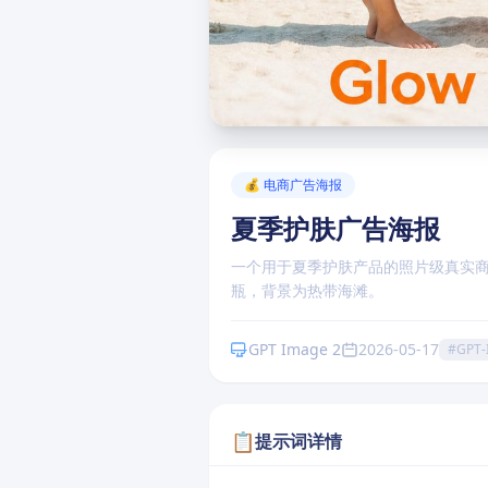
点击卡片内的"复制提示词"按钮即可使用
💰 电商广告海报
夏季护肤广告海报
一个用于夏季护肤产品的照片级真实
瓶，背景为热带海滩。
GPT Image 2
2026-05-17
#GPT-
📋
提示词详情