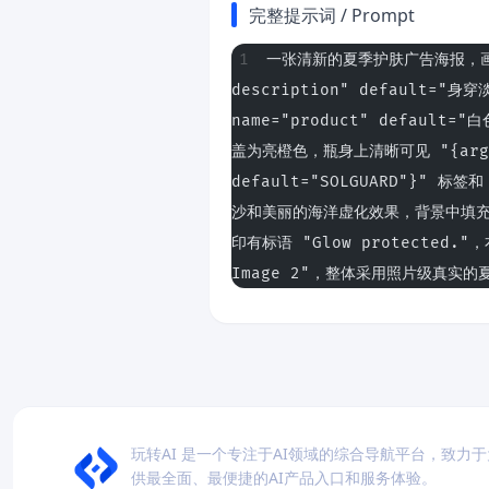
完整提示词 / Prompt
一张清新的夏季护肤广告海报，画面中
description" default="
name="product" defaul
盖为亮橙色，瓶身上清晰可见 "{argume
default="SOLGUARD"}" 
沙和美丽的海洋虚化效果，背景中填充着
印有标语 "Glow protected."，
Image 2"，整体采用照片级真实
玩转AI 是一个专注于AI领域的综合导航平台，致力
供最全面、最便捷的AI产品入口和服务体验。