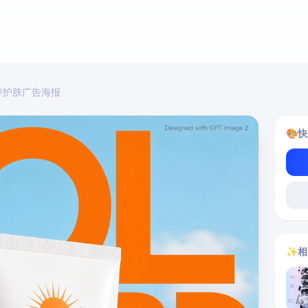
季护肤广告海报
🎨
快
✨
相