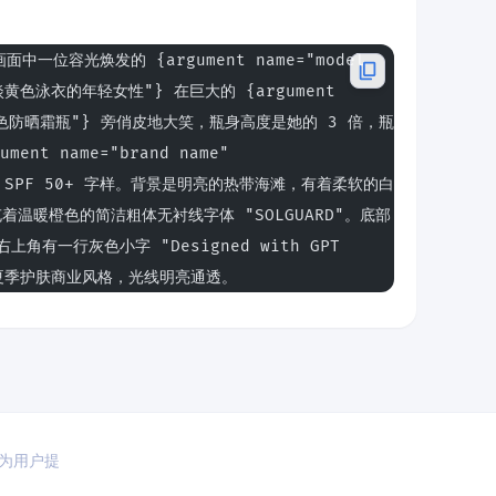
一位容光焕发的 {argument name="model 
身穿淡黄色泳衣的年轻女性"} 在巨大的 {argument 
t="白色防晒霜瓶"} 旁俏皮地大笑，瓶身高度是她的 3 倍，瓶
nt name="brand name" 
标签和 SPF 50+ 字样。背景是明亮的热带海滩，有着柔软的白
温暖橙色的简洁粗体无衬线字体 "SOLGUARD"。底部
右上角有一行灰色小字 "Designed with GPT 
的夏季护肤商业风格，光线明亮通透。
于为用户提